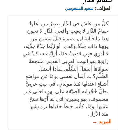
المؤلف:
سعود السنعوسي
كلُّ من عاشَ في الدَّار يصيرُ من أهلها؛
حمامُ الدَّار لا يغيب وأفعى الدَّار لا تخون،
هذا ما قالتهُ لي بصيرة قبلَ سنتين من
يومِنا ذاك، جدَّةُ والدي، أو رُبَّما جدَّةُ جدَّتِه،
لا أدري فهي قديمةٌ جدًا، أزليَّة، ساكنةٌ في
زاويةِ بهو البيت العربي القديم، ملتحِفةً
سوادَها أسفلَ السُّلَّم. لماذا أسفلَ
السُّلَّم؟ لم أسأل نفسي يومًا عن مواضع
أشياءٍ اعتدتُها مُنذ مولدي، في بيتٍ عربيٍّ
تطلُّ حُجُراته الضيِّقة على بهوٍ داخلي غير
مسقوف، بهو بصيرة التي لم أرَها تفتحُ
عينيها يومًا، كأنما خِيطَ جفناها برموشها
منذ الأزل.
المزيد →