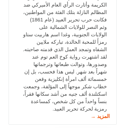
الكريمة وأثارت الرأي العام الأميركي ضد
المظالم النازلة بتلك الفئة من المواطنين،
فكانت حرب تحرير العبيد (عام 1861)
وثم النصر للولايات الشمالية على
الولايات الجنوبية، وغدا اسم هاربيت ستاو
رمزاً للمحبة الخالدة، تباركه ملايين
الشفاه وتمجد العمل الذي قدمته صاحبته.
لقد اشتهرت رواية كوخ العم توم عند
وصدورها، وتوالت طبعاتها وترجماتها
شهراً بعد شهر. ليس هذا فحسب، بل إن
خمسمائة ألف امرأة إنكليزية وقعن
خطاب شكر موجهاً إلى المؤلفة، وجمعت
اسكتلندة ألف جنيه من أشد سكانها فقراً،
بنساً واحداً من كل شخص، كمساعدة
رمزية لحركة تحرير العبيد.
المزيد →