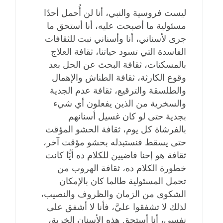
ليست فروسية والنبي، أنا لن أُحمل أحدًا
مسئولية ما أصبحت عليه، أنا أستحق ما
جرى لأسناني، أنا وأسناني نبت للثقافات
الفاسدة التي تسود حياتنا، ثقافة العلاج
بالمسكنات، ثقافة البحث عن الحل بعد
وقوع الكارثة، ثقافة الطناش والإهمال
والطلسقة والترقيع، ثقافة عدم الجدية
والسخرية من الذين يفعلون أي شيء
بجدية حتى لو كان غسيل أسنانهم
بالفرشاة كل يوم، ثقافة الحشو المؤقت
حتى يسقط فنستبدله بحشو مؤقت آخر،
ثقافة هو إحنا فاضيين للكلام ده أيًّا كانت
خطورة الكلام ده، ثقافة الهروب من
تحمل المسئولية طالما كان بالإمكان
الشكوى من الزمان والظروف والنصيب،
لذلك لا تشفقوا عليَّ، فأنا لا أشفق على
نفسي، أنا أستحق هذه الأسنان الخربة،