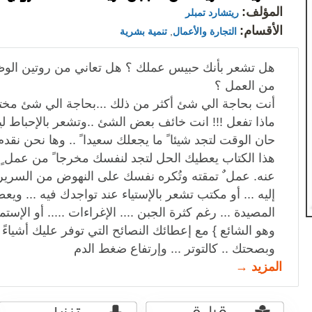
المؤلف:
ريتشارد تمبلر
الأقسام:
التجارة والأعمال
,
تنمية بشرية
هل تشعر بأنك حبيس عملك ؟ هل تعاني من روتين الوظي
من العمل ؟
أنت بحاجة الي شئ أكثر من ذلك ...بحاجة الي شئ مختل
ماذا تفعل !!! انت خائف بعض الشئ ..وتشعر بالإحباط لي
حان الوقت لتجد شيئا ً ما يجعلك سعيدا ً .. وها نحن نقد
هذا الكتاب يعطيك الحل لتجد لنفسك مخرجا ً من عمل ٍ
عنه. عمل ٌ تمقته وتُكره نفسك على النهوض من السرير
إليه ... أو مكتب تشعر بالإستياء عند تواجدك فيه ... وي
المصيدة ... رغم كثرة الجبن .... الإغراءات ..... أو الإس
وهو الشائع } مع إعطائك النصائح التي توفر عليك أشياءً
وبصحتك .. كالتوتر ... وإرتفاع ضغط الدم
المزيد →