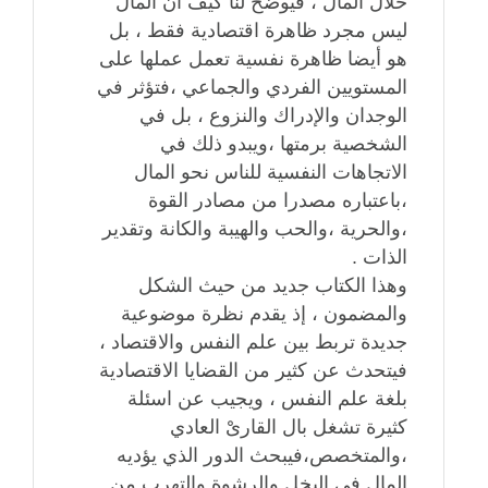
خلال المال ، فيوضح لنا كيف أن المال
ليس مجرد ظاهرة اقتصادية فقط ، بل
هو أيضا ظاهرة نفسية تعمل عملها على
المستويين الفردي والجماعي ،فتؤثر في
الوجدان والإدراك والنزوع ، بل في
الشخصية برمتها ،ويبدو ذلك في
الاتجاهات النفسية للناس نحو المال
،باعتباره مصدرا من مصادر القوة
،والحرية ،والحب والهيبة والكانة وتقدير
الذات .
وهذا الكتاب جديد من حيث الشكل
والمضمون ، إذ يقدم نظرة موضوعية
جديدة تربط بين علم النفس والاقتصاد ،
فيتحدث عن كثير من القضايا الاقتصادية
بلغة علم النفس ، ويجيب عن اسئلة
كثيرة تشغل بال القارىْ العادي
،والمتخصص،فيبحث الدور الذي يؤديه
المال في البخل والرشوة والتهرب من