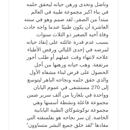
وناضل وتحدى ورهن حياته ليحقق حلمه
في بناء اكبر مجموعة طبية في العالم
مبتدأ من الصفر، لقد صمم وهو في سنته
العاشرة أن يكون طبيبًا عندما واجه حادث
وفاة أخيه الصغير ذو الثلاث سنوات
بسبب عدم قدرة عائلته على إنقاذ حياته
لمرضه في إحدى الليالي ورفض الأطباء
علاجه لانتهاء وقت عملهم أو طلب أجور
مرتفعة. وهب حياته ورهنها من أجل
الحصول على قرض لبناء مشفاه الأول
والذي حقق حلمه ونجاحه الباهر ليتوسع
إلى 270 مستشفى في عموم اليابان
وواحدة في بلغاريا من ألف سرير ضمن
مجموعة فاعلة ونشطة أسسها وهي
مجموعة توكوشوكاي الطبية اليابانية
الخاصة. إن سر نجاحه هو بفلسفته التي
مفادها "لقد خلق جميع البشر متساوون"