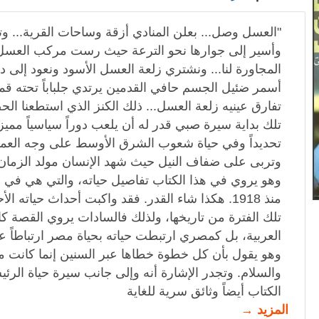
"العسل وصل... بعلن المنادي أزقة وساحات القرية... وت
وأسير إلى جوارها نحو الترعة حيث رست مركب العسل ا
المجاورة لنا... ونشتري زلعة العسل الأسود ونعود إلى دا
أسمر ضئيل الجسم حافي القدمين يرتدي جلباباً تحته قمي
تفارق عينيه زلعة العسل... ذلك الكنز الذي استطعنا الحصو
تلك بداية سيرة صبي قدر له أن يلعب دوراً سياسياً ممي
تحديداً وفي حياة شعوب الشرق الأوسط على وجه العموم
وتربى على ضفاف النيل حيث شهد الإنسان مولد الزمان
وهو يروي في هذا الكتاب تفاصيل حياته، والتي هي ف
منذ 1918. هكذا شاء القدر. فقد واكبت أحداث حياته
تلك الفترة من تاريخها، ولذلك فالسادات يروي القصة ك
العربية، بل كمصري ارتبطت حياته بحياة مصر ارتباطاً عضويا
وهو يقول بأن كل خطوة خطاها عبر السنين إنما كانت 
والسلام. وتجدر الإشارة أنه وإلى جانب سيرة حياة الر
الكتاب أيضاً وثائق سرية للغاية
المزيد →