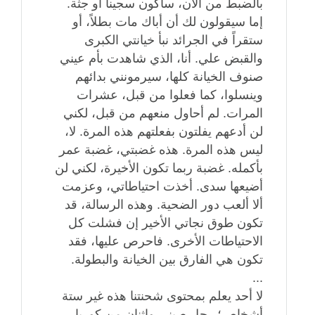
بالضبط من الآن، سأكون سجيناً أو جثة.
إما سيقولون لك أن أباك مات بطلاً، أو
ستقراً في الجرائد نبأ خيانتي الكبرى
والقبض علي. أنا، الذي شاهدت بأم عيني
صنوف الخيانة كلها، سيرمونني بدائهم
وينسلوا، كما فعلوا من قبل، عشرات
المرات. لم أحاول منعهم من قبل، لكني
لن أدعهم يفلتون بفعلتهم هذه المرة. لا،
ليس هذه المرة. هذه غضبتي، غضبة عمر
بأكمله. غضبة ربما تكون الأخيرة، لكني لن
أضيعها سدى. أخذت احتياطاتي، وعزمت
ألا ألعب دور الضحية. وهذه الرسالة، قد
تكون طوق نجاتي الأخير إن فشلت كل
الاحتياطات الأخرى. فاحرص عليها، فقد
تكون هي الفارق بين الخيانة والبطولة.
...
لا أحد يعلم بمحتوى شحنتنا هذه غير ستة
أشخاص؛ رجل صيني واثنان من كوريا