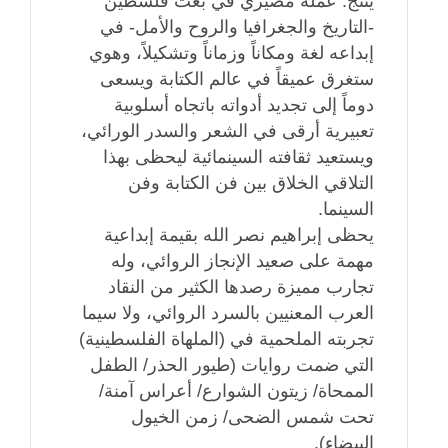
ينتج. عمله مصيري في بعث فلسطين
-التاريخ والجغرافيا والروح والأمل- في
إبداعه لغة ومكاناً وزماناً وتشكيلاً، وهوي
ستغرق عميقاً في عالم الكتابة ويسعى
دوماً إلى تجديد أدواته باتجاه أسلوبية
تعبيرية أرقى في الشعر والسدر الورائي،
ويستعيد ثقافته السينمائية ليحظى بهذا
التلاقي الخلاق بين فن الكتابة وفن
السينما.
يحظى إبراهيم نصر الله بقيمة إبداعية
مهمة على صعيد الإنجاز الروائي، وله
تجارب مميزة رصدها الكثير من النقاد
العرب المعنيين بالسرد الروائي، ولا سيما
تجربته الملحمية في (الملهاة الفلسطينية)
التي ضمت روايات (طيور الحذر/ الطفل
الممحاة/ زيتون الشوارع/ أعراس آمنة/
تحت شمس الضحى/ زمن الخيول
البيضاء).