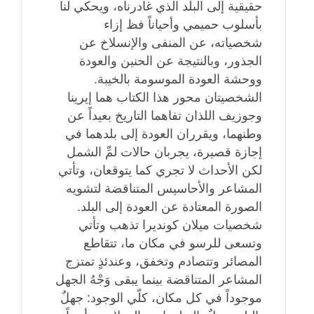
حقيقية إلى البلد الذي غادرناه، ويحكي لنا
بأسلوب حميمي وأحياناً فظ إزاء
شخصياته، عن المنفى والإنسلاخ عن
الجذور، وبالنتيجة عن الحنين والعودة
ووحشة العودة الموسومة بالخيبة.
الشخصيتان محور هذا الكتاب هما إيرينا
وجوزيف اللذان تفاهما التاريخ بعيداً عن
وطنهما، ويقرران العودة إلى بلدهما في
إجازة قصيرة، يجربان حالات لمِّ الشمل
لكن الأحداث لا تجري كما يتوقعان، وتأتي
المشاعر والأحاسيس المتناقضة لتشويه
الصورة المعتادة عن العودة إلى البلد.
شخصيات ميلان كونديرا تذهب وتأتي
وتسعى للرسو في مكان ما، تتقاطع
المصائر وتتصادم وتخفق، وعندئذٍ تمتزج
المشاعر المتناقضة بينما يبقى وَجْهُ الجهل
موجوداً في كل مكان، كلّي الوجود: جهلٌ