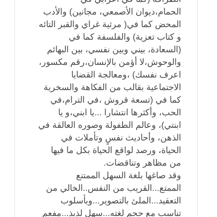
الحمام،ديوان الأصمعي، مجانين) والأدب
المحض كما في( مرثية غراي والقبر التائه
و كتاب تعزية) والفلسفة كما في
(السعادة، بيني وبين نفسي، بين البهائم
والوحوش،لا أؤمن بالإنسان،رقم مكسور،
اعرف نفسك) ،ومعالجة القضايا
الاجتماعية بقالب من الفكاهة والسخرية
كما في (تسعة قروش ،في الترام،في
الحب، وأكثرها انتشارا ...يا ابني،و يا
ابنتي)، وعالم الطفولة وصوره العالقة في
الذهن، وأحاديث نفسٍ وتأملات في
الحياة، ورصد لواقع الحياة بكل ما فيها
من مظاهر وتناقضات.
وقد صاغها بلغة السهل الممتنع
الممتع...القريب من النفس..الخالي من
التعقيد...الملئ بالتصوير...وبأسلوب
تناسب مع حجم لغته...سهل لذيذ...مفعم