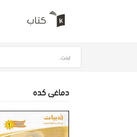
دماغى كده