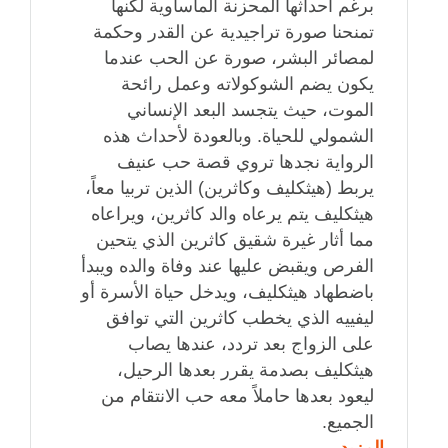
برغم أحداثها المحزنة المأساوية لكنها
تمنحنا صورة تراجيدية عن القدر وحكمة
لمصائر البشر، صورة عن الحب عندما
يكون يضم الشوكولاته وعمل رائحة
الموت، حيث يتجسد البعد الإنساني
الشمولي للحياة. وبالعودة لأحداث هذه
الرواية نجدها تروي قصة حب عنيف
يربط (هيثكليف وكاثرين) الذين تربيا معاً،
هيثكليف يتم يرعاه والد كاثرين، ويراعاه
مما أثار غيرة شقيق كاثرين الذي يتحين
الفرص ويقبض عليها عند وفاة والده ويبدأ
باضطهاد هيثكليف، ويدخل حياة الأسرة أو
ليفييه الذي يخطب كاثرين التي توافق
على الزواج بعد تردد، عندها يصاب
هيثكليف بصدمة يقرر بعدها الرحيل،
ليعود بعدها حاملاً معه حب الانتقام من
الجميع.