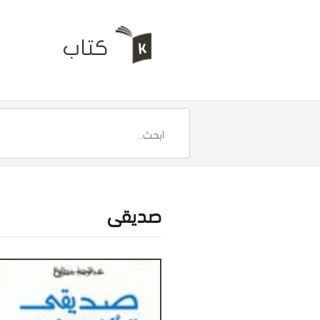
صديقى