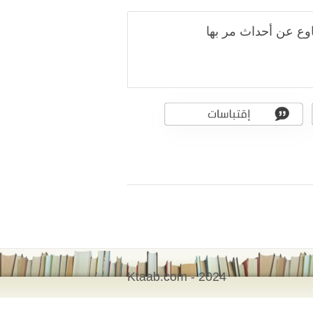
وع عن أحداث مر بها
Ktaab.com - 2024