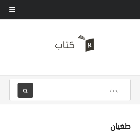
طغيان