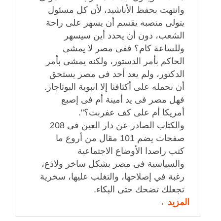
وانتهت بحفظ الأناشيد، لأن كل مسئول
يتولى منصبه يقسم أن يسهر على راحة
الشعب، دون أن يحدد أين سيسهر
وللساعة كام؟ ففى مصر لا يمشى
الحاكم بأمر الدستور، ولكنه يمشى بأمر
الدكتور، ولم يعد أحد فى مصر يستحق
أن نحمله على أكتافنا إلا انبوبة البوتاجاز.
فهل مصر فى يد أمينة أم فى إصبع
أمريكا أم على كف عفربت؟".
والكتاب الصادر عن دار العين فى 208
صفحات يضم 101 مقال من أروع ما
كتب راصدا الأوضاع الاجتماعية
والسياسية فى مصر بشكل ساخر ولاذع،
رغبة في إصلاحها، والتغلب عليها، سخرية
تجعلك تضحك حتى البكاء.
المزيد →