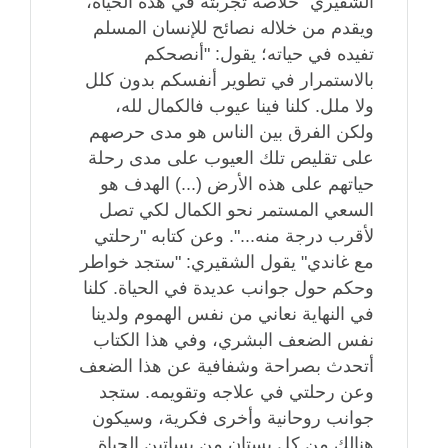
الشقيري" خلاصة تجربته في هذه الحياة،
ويقدم من خلاله نصائح للإنسان المسلم
تفيده في حياته؛ يقول: "أنصحكم
بالاستمرار في تطوير أنفسكم بدون كلل
ولا ملل. كلنا فينا عيوب فالكمال لله،
ولكن الفرق بين الناس هو مدى حرصهم
على تقليص تلك العيوب على مدى رحلة
حياتهم على هذه الأرض (...) الهدف هو
السعي المستمر نحو الكمال لكي تصل
لأقرب درجة منه...". وعن كتابه "رحلتي
مع غاندي" يقول الشقيري: "ستجد خواطر
وحكم حول جوانب عديدة في الحياة. كلنا
في النهاية نعاني من نفس الهموم ولدينا
نفس الضعف البشري، وفي هذا الكتاب
أتحدث بصراحة وشفافية عن هذا الضعف
وعن رحلتي في علاجه وتقويمه. ستجد
جوانب روحانية وأخرى فكرية، وسيكون
هنالك من كل بستان من بساتين الحياة