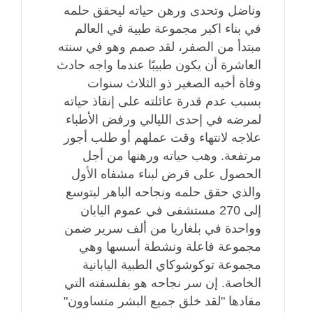
وناضل وتحدى ورهن حياته ليحقق حلمه
في بناء اكبر مجموعة طبية في العالم
مبتدأ من الصفر، لقد صمم وهو في سنته
العاشرة أن يكون طبيبًا عندما واجه حادث
وفاة أخيه الصغير ذو الثلاث سنوات
بسبب عدم قدرة عائلته على إنقاذ حياته
لمرضه في إحدى الليالي ورفض الأطباء
علاجه لانتهاء وقت عملهم أو طلب أجور
مرتفعة. وهب حياته ورهنها من أجل
الحصول على قرض لبناء مشفاه الأول
والذي حقق حلمه ونجاحه الباهر ليتوسع
إلى 270 مستشفى في عموم اليابان
وواحدة في بلغاريا من ألف سرير ضمن
مجموعة فاعلة ونشطة أسسها وهي
مجموعة توكوشوكاي الطبية اليابانية
الخاصة. إن سر نجاحه هو بفلسفته التي
مفادها "لقد خلق جميع البشر متساوون"