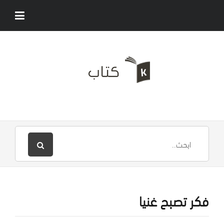
فكر تصبح غنيا