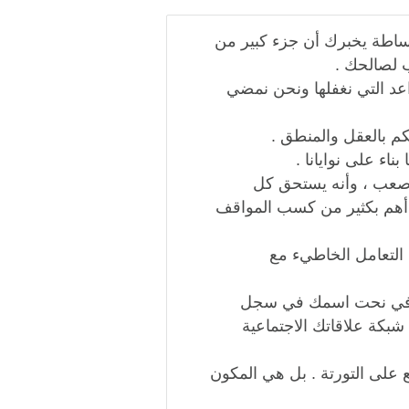
ببساطة يخبرك أن جزء كبير من
 لصالحك .
اعد التي نغفلها ونحن نمضي
كم بالعقل والمنطق .
ناء على نوايانا .
صعب ، وأنه يستحق كل
ب أهم بكثير من كسب المواقف
التعامل الخاطيء مع
ك في نحت اسمك في سجل
بكة علاقاتك الاجتماعية
ع على التورتة . بل هي المكون