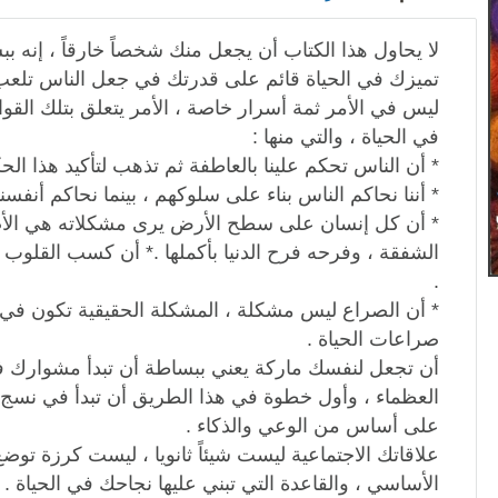
لا يحاول هذا الكتاب أن يجعل منك شخصاً خارقاً ، إنه 
تميزك في الحياة قائم على قدرتك في جعل الناس تلعب
ليس في الأمر ثمة أسرار خاصة ، الأمر يتعلق بتلك القو
في الحياة ، والتي منها :
* أن الناس تحكم علينا بالعاطفة ثم تذهب لتأكيد هذا الح
* أننا نحاكم الناس بناء على سلوكهم ، بينما نحاكم أنفسنا ب
* أن كل إنسان على سطح الأرض يرى مشكلاته هي الأ
الشفقة ، وفرحه فرح الدنيا بأكملها .* أن كسب القلو
.
* أن الصراع ليس مشكلة ، المشكلة الحقيقية تكون في 
صراعات الحياة .
أن تجعل لنفسك ماركة يعني ببساطة أن تبدأ مشوار
العظماء ، وأول خطوة في هذا الطريق أن تبدأ في نسج ش
على أساس من الوعي والذكاء .
علاقاتك الاجتماعية ليست شيئاً ثانويا ، ليست كرزة توض
الأساسي ، والقاعدة التي تبني عليها نجاحك في الحياة .