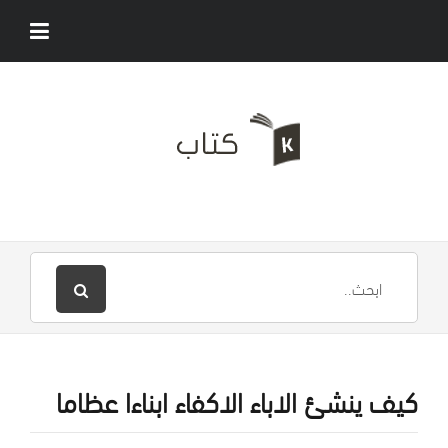
كيف ينشئ الاباء الاكفاء ابناءا عظاما