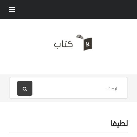
لطيفا