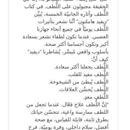
الحقيقة مجبولون على اللُّطف. في كتاب
اللُّطف وآثاره الجانبيّة الخمسة، يُبيِّن
“ديفيد هاملتون” أنَّنا نشعر بتأثيرات
اللُّطف يوميّاً في جميع أنحاء جهازنا
العصبي. عندما نكون لطفاء نشعر بسعادة
أكبر وتكون أجسامنا أكثر صحة.
بأسلوب واقعي مُيسَّر، يُشاطرنا “ديفيد”
كيف أنَّ:
اللُّطف يجعلنا أكثر سعادة.
اللُّطف مفيد للقلب.
اللُّطف يُبطئ من الشيخوخة.
اللُّطف يُحسِّن العلاقات.
اللُّطف معدٍ.
“إنَّ اللُّطف علاج فعّال. عندما تجعل من
اللطف ممارسة واعية، تتحسّن حياتك
بطرق ثابتة، قابلة للقياس، مع صحة
أفضل، سلام داخلي، وفرة يوميّة، فرح