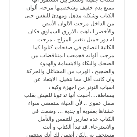
تتمتع بدم خفيف وشخصيتها مرحه، ألوان
الكتاب وشكله مذهل ومهدئ للنفس حتى
من الداخل مزجت الالوان الأبيض
والأخضر الباهت بالازرق السماوي فكان
له دور جميل بتغيير المزاج ، مزجت
الكاتبة النصائح في صفحات كتابها كما
مزجت ألوانه فجمعت المتناقضات بين
الضحك والبكاء والابتسامة والهدوء
والضجيج ، الهرب من المشاغل والحركة
وان كانت أقل مما نتخيل. الابتعاد عن
اسباب التوتر من اجهزة وكيف
ببساطة….أحببت أنها تدعونا للعيش بقلب
طفل عفوي .. لأن الحياة ستمضي سواء
عشناها بعفوية أو جدية … وضعت في
الكتاب عدة تمارين للتنفس والتأمل
والاسترخاء. قد تبدأ الكتاب و أنت
مستخف به ..لكن أضمن لك أنك ستنتهي