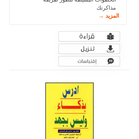
مذاكرتك
المزيد →