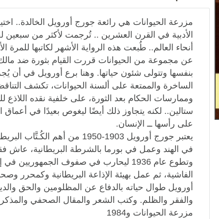
مزرعة الحيوانات هي رائعة جورج أورويل الخالدة.. اخت
الأدبية في القرن العشرين .. تُرجمت لأكثر من سبعين لغ
عن مجموعة من الحيوانات قررت القيام بثورة ضد مالك
بنفسها وتتولى شئون حياتها. وهنا برع أورويل في أن يُج
الساخرة والممتعة على ألسنة الحيوانات، تكشف التناقض 
وممارسات الحكام بعد الثورة، على خلفية نقده اللاذع ل
ستالين.. لكنه يتجاوز ذلك أيضًا ليغوص بعيدًا في أعماق ا
على رأسها ــ الإنسان.
يعتبر جورج أورويل 1903-1950 من أهم 
في الهند وعمل في بورما بالشرطة البريطانية، عاش فقر
وتطوع عام 1936 ليحارب في صفوف الجمهوريين 
الفاشية، ثم عمل بهيئة الإذاعة البريطانية وكمحرر وصحف
أورويل طوال حياته بالدفاع عن المظلومين والحق والديم
والفقر والظلم. وكتب الشعر والمقال الصحفي والمذكرات
مزرعة الحيوانات و1984