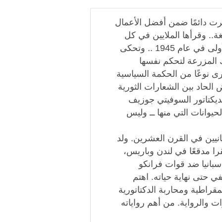
يرت دائمًا ضمن أفضل الأعمال
ة.. وقرأها الملايين في كل
أنحاء العالم.. طُبعت هذه الرواية الأشهر لكاتبها للمرة الأولى في عام 1945 .. وتحكى
 المزرعة لتحكم نفسها
رى نوعًا من الحكمة السياسية
الحاد بين الشعارات الثورية
لديكتاتور السوفيتي جوزيف
لحيوانات التي منها ــ وليس
الكُـتَّاب البريطانيين في القرن العشرين. ولد
ا مدقعًا في لندن وباريس،
في إسبانيا ضد قوات فرانكو
ي حتى نهاية حياته. اهتم
قراطية ومحاربة الدكتاتورية
 والرواية. من أهم رواياته