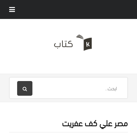
مصر علي كف عفريت