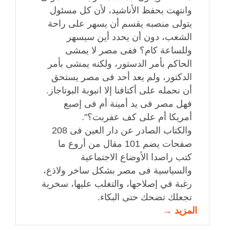
وانتهت بحفظ الأناشيد، لأن كل مسئول
يتولى منصبه يقسم أن يسهر على راحة
الشعب، دون أن يحدد أين سيسهر
وللساعة كام؟ ففى مصر لا يمشى
الحاكم بأمر الدستور، ولكنه يمشى بأمر
الدكتور، ولم يعد أحد فى مصر يستحق
أن نحمله على أكتافنا إلا انبوبة البوتاجاز.
فهل مصر فى يد أمينة أم فى إصبع
أمريكا أم على كف عفربت؟".
والكتاب الصادر عن دار العين فى 208
صفحات يضم 101 مقال من أروع ما
كتب راصدا الأوضاع الاجتماعية
والسياسية فى مصر بشكل ساخر ولاذع،
رغبة في إصلاحها، والتغلب عليها، سخرية
تجعلك تضحك حتى البكاء.
المزيد →