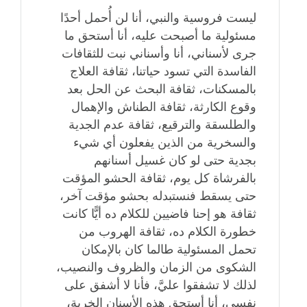
ليست فروسية والنبي، أنا لن أُحمل أحدًا
مسئولية ما أصبحت عليه، أنا أستحق ما
جرى لأسناني، أنا وأسناني نبت للثقافات
الفاسدة التي تسود حياتنا، ثقافة العلاج
بالمسكنات، ثقافة البحث عن الحل بعد
وقوع الكارثة، ثقافة الطناش والإهمال
والطلسقة والترقيع، ثقافة عدم الجدية
والسخرية من الذين يفعلون أي شيء
بجدية حتى لو كان غسيل أسنانهم
بالفرشاة كل يوم، ثقافة الحشو المؤقت
حتى يسقط فنستبدله بحشو مؤقت آخر،
ثقافة هو إحنا فاضيين للكلام ده أيًّا كانت
خطورة الكلام ده، ثقافة الهروب من
تحمل المسئولية طالما كان بالإمكان
الشكوى من الزمان والظروف والنصيب،
لذلك لا تشفقوا عليَّ، فأنا لا أشفق على
نفسي، أنا أستحق هذه الأسنان الخربة،