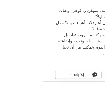
رجمة عربية لكتاب First Things First للمؤلف ستيفن ر. كوفي. وهناك
ولاً"
 أهم ثلاثة أشياء لديك؟ وهل
ست٭قه؟
 ويمكننا من رؤية تفاصيل
استبدادنا بالوقت ، وإضاعته
القوة وتمكنك من أن تحيا
.