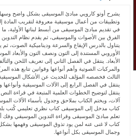
يشرح أوتو كارويي مبادئ الموسيقى بشكل واضح وسهل م
وتطبيقات من أعمال موسيقية معروفة لتقريب المادة إلى
في تقديم مبادئ الموسيقى من أبسط لبناتها الأولية، ما
الفرق بين الأصوات والموسيقى، ثم يقدم نظام التدوين
يتناول بالدرس الإيقاع والسرعة وديناميكية الصوت، ث
الأوروبي المستندة إلى التون ونصف التون والأبعاد الموس
الأبعاد. ينتقل في الفصل الثاني إلى تعريف اللحن والتآل
والمركبات الصوتية وأهم أنواعها وقوانين تتابع هذه المر
الثالث فخصصه المؤلف للحديث عن الأشكال الموسيقية و
ينتقل في الفصل الرابع إلى الآلات الموسيقية وأنواعها وخ
ينتقل لتوضيح الخطوات العلمية المتبعة في قراءة النص
آلات، ويختم الكتاب بملاحق وجدول بأسماء الآلات الموس
كتاب مدخل إلى الموسيقى كتاب نظري تعليمي كُتب بل
تعلم مبادئ الموسيقى وقراءة التدوين الموسيقي وفك 
كتاب لا غنى عنه لمن يود تذوق الموسيقى وفهمها بشك
وجمال الموسيقى بكل أنواعها.