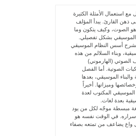
ع استعمال الأمثلة الكثيرة
 ذهن القارئ. يبدأ المؤلف
 هو الصوت، وكيف يتكون وما
 الموسيقي بشكل تفصيلي.
م يشرح أسس النظام الموسيقي
يقية، وبناء السلالم من هذه
ف الصوتي (الهارموني)
كبات الصوتية. أما الفصل
البناء الموسيقي، بعدها
صائصها وميزاتها. أخيراً
 الموسيقي المكتوب لعدة
يقية بعدة لغات.
غة مبسطة موجّه لكل من يود
أسراره. في الوقت نفسه هو
ل واع يضاعف من تمتعه بصفاء