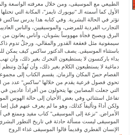
الطبيعي مع الموسيقى، ومن خلال معرفته الواسعة و
الأول كما أسمته الـ "نيويورك تايمز"، المكانة التي تحتل
تؤثر في الحالة البشرية. وفي كتابه هذا يدرس ساكس 
التجارب الفردية للمرضى، والموسيقيين، والناس العاديي
البرق ويصبح فجأة مهووساً بشوبان، وأناس يعانون من 
سيمفونية مثل قعقعة القدور والمقالي، ورجلٌ تدوم ذاك
باستثناء الموسيقى. يصف الدكتور ساكس كيف يمكن ل
بداء باركنسون لا يستطيعون التحرك بغير ذلك، وأن ت
دماغية لا يستطيعون الكلام بغير ذلك، وأن تُهدِّئ وتنظم أ
الفصام حسّ المكان والزمان. يقسم الكتاب إلى مجموعة 
تحوي فصول فرعية يقدم من خلالها "ساكس" عدد من ال
التي جعلت المصابين بها يتحولون من أفراداً عاديين في
تفاعل استثنائي وفي بعض الأحيان إلى حالة الهوس الم
ولكن أداءً وتأليفاً كذلك، وهو ما لم يعرف عنهم قبل إصاب
الأمراض. "نزعة إلى الموسيقى" كتاب مفيد وممتع في آ
الموسيقى ليست مسألة حادثة في تاريخ التطور البشري
الإنسان الفطري وقديماً قالوا الموسيقى غذاء الروح