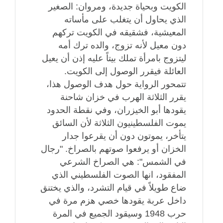
الكويت وبحياة جديدة، ومروان: الصغير
الذي يحاول أن يتغلب على مأساته
المعيشية، فشقيقه في الكويت تركهم
دون معيل لأنه تزوج، والده ترك أمه
ليتزوج بامرأة تملك بيتاً عليه إذن أن يعيل
العائلة فيقرر الوصول إلى الكويت.
تتمحور الرواية حول هدف الوصول هذا،
يقرر الثلاثة الهرب في خزان شاحنة
يقودها أبو الخيزران، وفي نقطة الحدود
يموت الفلسطينيون الثلاثة لأن السائق
يتأخر، يموتون دون أن يقرعوا جدار
الخزان أو يرفعوا صوتهم بالصراخ. "رجال
في الشمس": هي الصراخ الشرعي
المفقود، انها الصوت الفلسطيني الذي
ضاع طويلاً في قيام التشرد، والذي يختنق
داخل عربة يقودها خصي هزم مرة في
حرب 1948 وسيقود الجميع في المرة