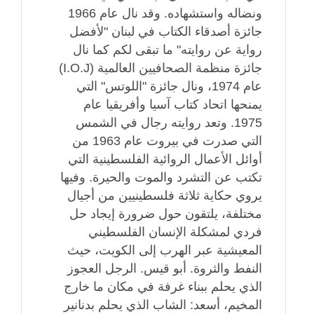
ونضاله واستشهاده. وقد نال عام 1966
جائزة أصدقاء الكتاب في لبنان "لأفضل
رواية عن روايته" ما تبقى لكم كما نال
جائزة منظمة الصحافيين العالمية (I.O.J)
عام 1974، ونال جائزة "اللوتس" التي
يمنحها اتحاد كتاب آسيا وأفريقيا عام
1975. وتعد روايته رجال في الشمس
التي صدرت في بيروت عام 1963 من
أوائل الأعمال الروائية الفلسطينية التي
تكتب عن التشرد والموت والحيرة. وفيها
يروي حكاية ثلاثة فلسطينيين من أجيال
مختلفة، يلتقون حول ضرورة إيجاد حل
فردي لمشكلة الإنسان الفلسطيني
المعيشية عبر الهرب إلى الكويت، حيث
النفط والثروة. أبو قيس. الرجل العجوز
الذي يحلم ببناء غرفة في مكان ما خارج
المخيم، أسعد: الشاب الذي يحلم بدنانير