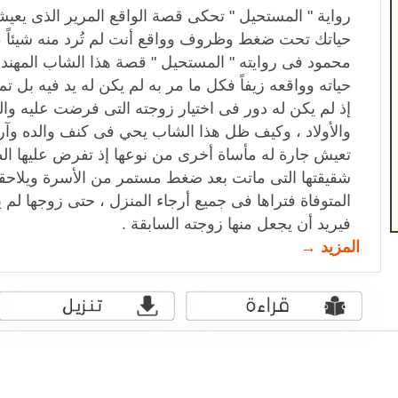
رواية " المستحيل " تحكى قصة الواقع المرير الذى يعيش
حياتك تحت ضغط وظروف وواقع أنت لم ‏تُرد منه شيئاً
محمود فى روايته " المستحيل " قصة هذا الشاب المهن
حياته وواقعه زيفاً فكل ما مر به لم يكن له يد فيه بل ت
إذ لم يكن له دور فى اختيار زوجته التى ‏فرضت عليه والت
والأولاد ، وكيف ظل هذا الشاب يحي فى كنف والده وآرا
تعيش ‏جارة له مأساة أخرى من نوعها إذ تفرض عليها 
شقيقتها التى ماتت بعد ضغط مستمر من الأسرة ‏ويلاحقه
المتوفاة فتراها فى جميع أرجاء المنزل ، حتى زوجها لم
فيريد أن ‏يجعل منها زوجته السابقة ‏.
المزيد →