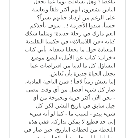
تباغضاً؟ وهل تساءلت يوماً عما يجعل
الناس يشعرون أنهم أكثر قلقاً وتعاسة
على الرغم من ازدياد حياتهم يسراً؟
حسناً، شدوا الأحزمة !... سوف يأخذكم
العم مارك في رحلة جديدة! ومثلما شكك
كتابه «فن اللامبالاة» في حكمتنا التقليدية
المعتادة حول ما يجعلنا سعداء، يأتي كتاب
«خراب: كتاب عن الأمل» ليضع موضع
التساؤل كل ما لدينا من افتراضات عما
يجعل الحياة جديرة بأن تُعاش.
إننا نعيش زمناً لافتاً ! فمن الناحية المادية،
صار كل شيء أفضل من أي وقت مضى
- نحن الآن أكثر حرية وبحبوحة من أي
جيل سابق في تاريخ البشر. لكن كل
شيء يبدو - لسبب ما - كما لو أنه سيء
إلى حد فظيع لا يمكن تداركه. ففي هذه
اللحظة من لحظات التاريخ، حين صار في
متناولنا ما لم يحلم به أسلافنا من تعليم