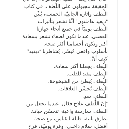
الحقيقة مجبولون على اللُّطف. في كتاب
اللُّطف وآثاره الجانبيّة الخمسة، يُبيِّن
“ديفيد هاملتون” أنَّنا نشعر بتأثيرات
اللُّطف يوميّاً في جميع أنحاء جهازنا
العصبي. عندما نكون لطفاء نشعر بسعادة
أكبر وتكون أجسامنا أكثر صحة.
بأسلوب واقعي مُيسَّر، يُشاطرنا “ديفيد”
كيف أنَّ:
اللُّطف يجعلنا أكثر سعادة.
اللُّطف مفيد للقلب.
اللُّطف يُبطئ من الشيخوخة.
اللُّطف يُحسِّن العلاقات.
اللُّطف معدٍ.
“إنَّ اللُّطف علاج فعّال. عندما تجعل من
اللطف ممارسة واعية، تتحسّن حياتك
بطرق ثابتة، قابلة للقياس، مع صحة
أفضل، سلام داخلي، وفرة يوميّة، فرح