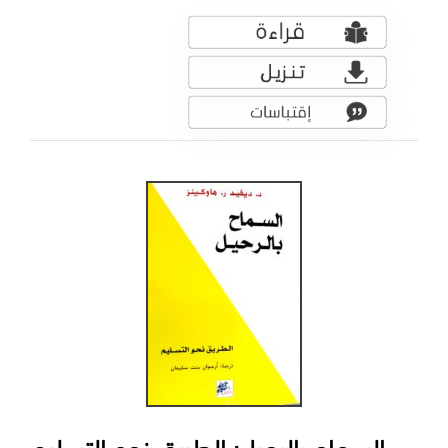
السماح بالرحيل: الطريق نحو التسليم