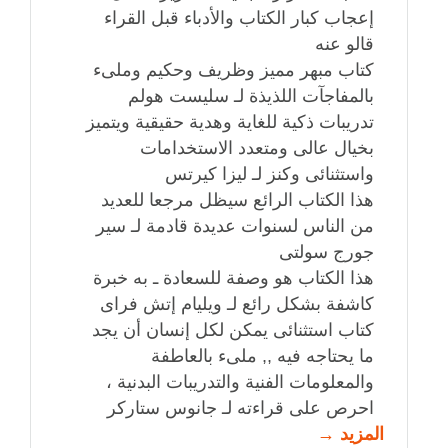
إعجاب كبار الكتاب والأدباء قبل القراء
قالو عنه
كتاب مبهر مميز وظريف وحكيم وملىء
بالمفاجآت اللذيذة لـ سليست هولم
تدريبات ذكية للغاية وهدية حقيقية ويتميز
بخيال عالى ومتعدد الاستخدامات
واستثنائى وكنز لـ ليزا كيرتس
هذا الكتاب الرائع سيظل مرجعا للعديد
من الناس لسنوات عديدة قادمة لـ سير
جورج سولتى
هذا الكتاب هو وصفة للسعادة ـ به خبرة
كاشفة بشكل رائع لـ ويليام إتش فراى
كتاب استثنائى يمكن لكل إنسان أن يجد
ما يحتاجه فيه ,, ملىء بالعاطفة
والمعلومات الفنية والتدريبات البدنية ،
احرص على قراءته لـ جانوس ستاركر
المزيد →