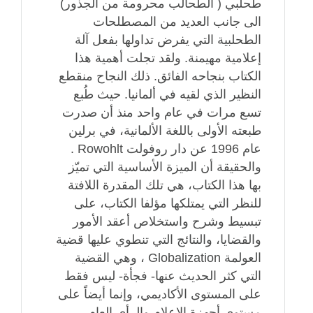
طحلبي ( الطحالب محرومة من الجذور)
الى جانب العديد من المصطلحات
الطحلبية التي يفرض تداولها بفعل آلة
إعلامية مهيمنة. ولقد تجلت أهمية هذا
الكتاب بنجاحه الفائق. ذلك النجاح منقطع
النظير الذي لقيه في ألمانيا. حيث طُبع
تسع مرات في عام واحد منذ أن صدرت
طبعته الأولى باللغة الألمانية، في برلين
عام 1996 عن دار روفولت Rowohlt .
والحقيقة أن الميزة الأساسية التي تميّز
بها هذا الكتاب، هي تلك المقدرة اللافتة
للنظر التي يمتلكها مؤلفا الكتاب، على
تبسيط وشرح واستخلاص أعقد الأمور
والقضايا، والنتائج التي تنطوي عليها قضية
العولمة Globalization ، وهي القضية
التي كثر الحديث عنها- فجأة- ليس فقط
على المستوى الأكاديمي، وإنما أيضاً على
مستوى أجهزة الإعلام والرأي العام