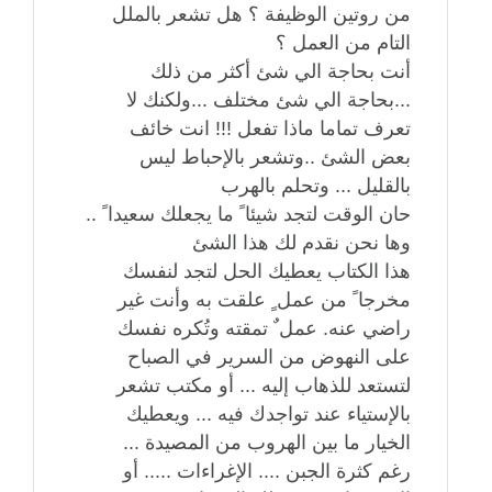
من روتين الوظيفة ؟ هل تشعر بالملل
التام من العمل ؟
أنت بحاجة الي شئ أكثر من ذلك
...بحاجة الي شئ مختلف ...ولكنك لا
تعرف تماما ماذا تفعل !!! انت خائف
بعض الشئ ..وتشعر بالإحباط ليس
بالقليل ... وتحلم بالهرب
حان الوقت لتجد شيئا ً ما يجعلك سعيدا ً ..
وها نحن نقدم لك هذا الشئ
هذا الكتاب يعطيك الحل لتجد لنفسك
مخرجا ً من عمل ٍ علقت به وأنت غير
راضي عنه. عمل ٌ تمقته وتُكره نفسك
على النهوض من السرير في الصباح
لتستعد للذهاب إليه ... أو مكتب تشعر
بالإستياء عند تواجدك فيه ... ويعطيك
الخيار ما بين الهروب من المصيدة ...
رغم كثرة الجبن .... الإغراءات ..... أو