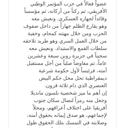
عضواً فعالاً في حزب المؤتمر الوطني
الأفريقي، ثم ركناً من أركانه، ثم مؤسساً
وقائداً لجهازه العسكري. ونعيش معه
وهو يقارع الظلم جهاراً من داخل صفوف
الحزب ومن خلال مهنته كمحام، وخفية
من خلال العمل السري وهو طريد تلاحقه
سلطات القمع والاستبداد. ونعيش معه
سجيناً في جزيرة روبن سبعة وعشرين
عاماً، ثم مفاوضاً صلباً من أجل مستقبل
أمته، فرئيساً لأول حكومة شرعية
ديمقراطية تحل محل حكم البيض
العنصري الذي دام ثلاثة قرون.
إن أهم ما ميز شخصية نلسون مانديلا
وجعل منه رمزاً لنضال سكان جنوب
أفريقيا على اختلاف أعراقهم، ومحلاً
لإجماعهم، هو صدق إيمانه بحقوق أمته،
وصلابته في التمسك بتلك الحقوق طول