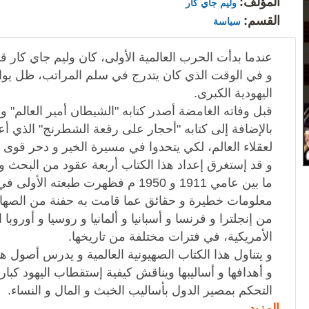
المؤلف:
وليم جاي كار
القسم:
سياسة
عندما بدأت الحرب العالمية الأولى، كان وليم جاي كار قد
و في الوقت الذي كان يتدرج في سلم المراتب، ظل يواص
اليهودية الكبرى.
قبل وفاته الغامضة أصدر كتابه "الشيطان أمير العالم" 
بالإضافة إلى كتابه "أحجار على رقعة الشطرنج" الذي أ
لعقلاء العالم، لكي يتحدوا في مسيرة الخير و دحر قوى ا
و قد إستغرق إعداد هذا الكتاب أربعة عقود من البحث و ا
معلومات خطيرة و حقائق عما قامت به حفنة من الصهاينة
من إنجلترا و فرنسا و أسبانيا و ألمانيا و روسيا و أوروبا 
الأمريكية، في فترات مختلفة من تاريخها.
و يتناول هذا الكتاب الصهيونية العالمية و يدرس أصول هذ
و أهدافها و أساليبها ويناقش كيفية إستقطاب اليهود كبا
التحكم بمصير الدول بأساليب الخبث و المال و النساء.
المزيد →