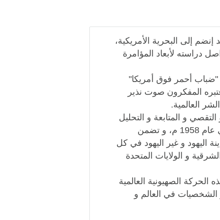
 إنضم إلى البحرية الأمريكية،
ل دراسته لأبعاد المؤامرة
و "ضباب أحمر فوق أمريكا"
عتبره المفكرون صوت نذير
لشر العالمية.
لتقصي و المتابعة و التحليل
ما بين عامي 1911 و 1950 م فظهرت طبعته الأولى في عام 1958 م، و تضمن
 اليهود و غير اليهود في كل
الشرقية و الولايات المتحدة
ه الحركة الصهيونية العالمية
ر الشخصيات في العالم و