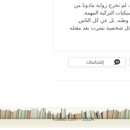
ا قبل ما يزيد على السبعين عاما – 1943 م -، لم تخرج رواية مادونا من
سيكيات التركية المهمة.
طنه, بل عن كل الناس.
سائل شخصية نشرت بعد مقتله
Ktaab.com - 2024