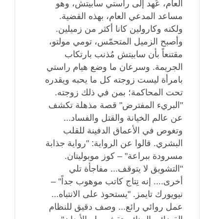
العام، عُهد إلى راستي سابيتش، وهو
مساعد المدعي العام، بهذه القضية.
ولكنه وكارولين كانا أكثر من زميلين.
وأصبح الزميل المتحمّس، تومي مولتو،
مقتنعاً بأن سابيتش مُذنب بارتكاب
الجريمة. وسرعان ما وضع هيام راستي
بامرأة ليست زوجته كل ما يحبه ويقدره
تحت المحاكمة؛ بمن في ذلك زوجته.
"البريء المفترض" قصة مذهلة تكشف
عن عالم الخيانة والقتل والفساد...
وتغوص في الأعماق الدفينة للقلب
البشري. قالوا عن الرواية: "رواية جذابة
مسرودة ببراعة" – كوز موبوليتان.
"التشويق لا يتوقف... مفاجأة تلي
أخرى.... إنه نِتاج كاتب موهوب جداً" –
نيويورك تايمز. "يستحوذ على الانتباه...
عمل روائي رائع... وصف دقيق للنظام