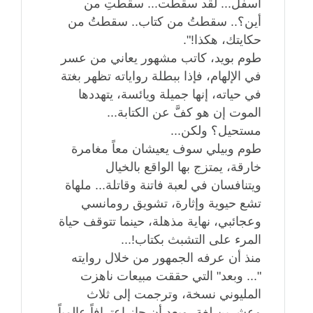
أسفل... لقد سقطت... سقطتِ من
أين؟.. سقطتُ من كتاب.. سقطتُ من
حكايتك، هكذا!".
طوم بويد، كاتب مشهور يعاني من عسر
في الإلهام، فإذا ببطلة رواياته تظهر بغتة
في حياته، إنها جميلة ويائسة، يتهددها
الموت إن هو كفَّ عن الكتابة...
مستحيل؟ ولكن...
طوم وبيلي سوف يعيشان معاً مغامرة
خارقة، يمتزج بها الواقع بالخيال
ويتنافسان في لعبة فاتنة وقاتلة... ملهاة
تشع حيوية وإثارة، تشويق رومانسي
وعجائبي، نهاية مذهلة، حينما تتوقف حياة
المرء على التشبث بكتاب!...
منذ أن عرفه الجمهور من خلال روايته
"... وبعد" التي حققت مبيعات ناهزت
المليوني نسخة، وترجمت إلى ثلاث
وعشرين لغة، وبعد أن حاز إعترافاً عالمياً