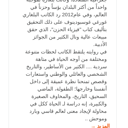
واحداً من أكثر البلدان بؤساً وحزناً في
العالم، وفي عام2012 رد الكاتب البلغاري
غورغي غوسبودينوف على ذلك التحقيق
بتأليف كتاب "فيزياء الحزن"، الذي حقق
مبيعات عالية ونال الكثير من الجوائز
الأدبية.
في روايته يلتقط الكاتب لحظات متنوعة
ومختلفة من أوجه الحياة في متاهة
سردية .... الكثير من الأساطير، والتاريخ
الشخصي والعائلي والوطني واستعارات
وقصص تمنحنا نظرة عميقة إلى داخل
أنفسنا وخارجها؛ الطفولة، الماضي
السحيق، التاريخ، والمخاوف الصغيرة
والكبيرة، إنه دراسة لـ الحياة ككل في
محاولة لإيجاد معنى لعالم قاسي وبارد
وموحش ..
المزيد →