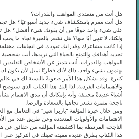
هل أنت من متعددي المواهب والقدرات؟
هل أنت مغرم باستكشاف شيء جديد أسبوعيًا؟ هل تجد
على شيء واحد خوفًا من أن يفوتك شيء أفضل؟ هل تبد
ولكنك لا تنهي أيًا منها؟ هل تشعر بالحيرة تجاه ما يجب أ
إذا كانت مشاعرك وقدراتك تقودك في اتجاهات مختلفة
تحديد أهدافك والتمتع بالحياة التي تريدها، أنت شخصي
المواهب والقدرات. أنت تتميز عن الأشخاص التقليدين ا
يهتمون بشيء واحد، ذلك لأنك فطريًا تميل لأن يكون لد
كثيرة. وقد يشكل هذا الأمر صعوبةً بالنسبة لك في عا
والاهتمامات الفردية. لذا إليك هذا الكتاب الذي سيوضح 
أشياءً عديدةً مختلفة وأنه بإمكانك أن تبدي الاهتمام بشأ
ناجحة مثمرة تشعر تجاهها بالسعادة والرضا.
ومن خلال خبرة المؤلفة "باربرا شير" في التعامل مع ا
الاهتمامات والأولويات المتعددة وعن طريق عدد من الأس
الناجحة المرتبطة بما اكتشفته المؤلفة من حقائق عن ه
هذا الكتاب بطرق عديدة مفيدة تعينك في التركيز على ا