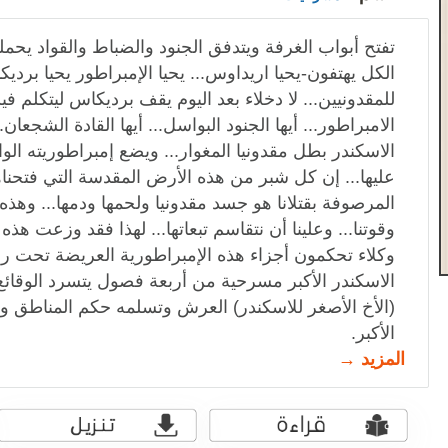
تفتح أبواب الغرفة ويتدفق الجنود والضباط والقواد يحم
الكل يهتفون-يحيا اريداوس... يحيا الإمبراطور يحيا برديكاس
للمقدونيين... لا دخلاء بعد اليوم يقف برديكاس ليتكلم 
الامبراطور... أيها الجنود البواسل... أيها القادة الشجعان
الاسكندر بطل مقدونيا المغوار... ويضع إمبراطوريته الواس
عليها... إن كل شبر من هذه الأرض المقدسة التي فتحنا
المرصوفة بقتلانا هو جسد مقدونيا ولحمها ودمها... وهذه 
وقوتنا... وعلينا أن نتقاسم تبعاتها... لهذا فقد وزعت هذه
وكلاء تحكمون أجزاء هذه الإمبراطورية العريضة تحت ر
الاسكندر الأكبر مسرحية من أربعة فصول يتسرد الوقائع
(الأخ الأصغر للاسكندر) العرش وتسلمه حكم المناطق والب
الأكبر.
المزيد →