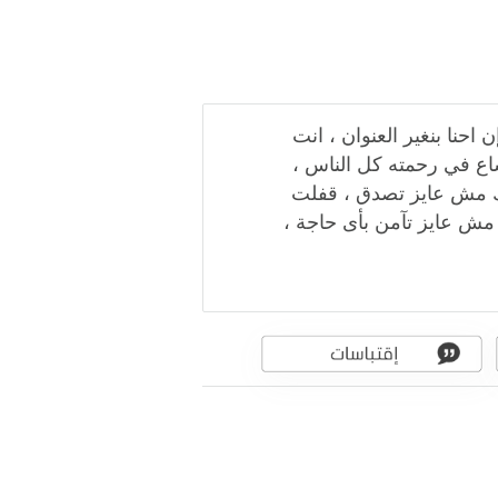
احنا بنغير العنوان ، انت
ع في رحمته كل الناس ،
 مش عايز تصدق ، قفلت
 عايز تآمن بأى حاجة ،