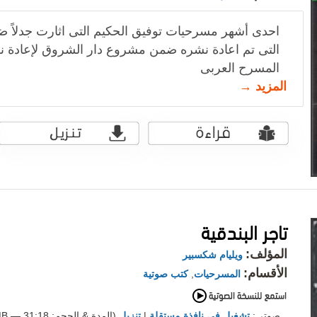
احدى أشهر مسرحيات توفيق الحكيم التى اثارت جدلاً 
التى تم اعادة نشره ضمن مشروع دار الشروق لإعادة نشر
المسرح العربى
المزيد →
تاجر البندقية
المؤلف:
ويليام شكسبير
الأقسام:
المسرحيات
,
كتب صوتية
صوتي:
تشغيل في نافذة مستقلة
|
تنزيل
(المدة & الحجم: 31:18 — 9.0MB)