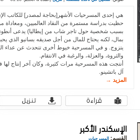
هي إحدى المسرحيات الأشهر[بحاجة لمصدر] للكاتب الإن
حظيت بدراسة مستمرة من النقاد العالميين، ومعاداة من
بسبب شخصية حول تاجر شاب من إيطاليا) يدعى أنطونيو، 
بمال، لكنه يحتاج للمال من أجل صديقه بسانيو الذي يحبه ك
يتزوج. و في المسرحية خيوط أخرى تتحدث عن عداء ال
والثروة، والعزلة، والرغبة في الانتقام.
أنتجت هذه المسرحية مرات كثيرة، وكان آخر إنتاج لها في
آل باتشينو.
المزيد →
الإسكندر الأكبر
القسم:
المسرحيات