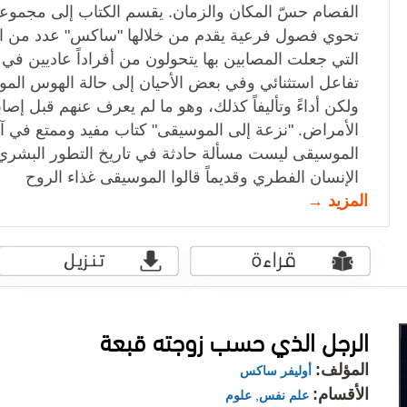
الفصام حسّ المكان والزمان. يقسم الكتاب إلى مجموعة 
تحوي فصول فرعية يقدم من خلالها "ساكس" عدد من ال
التي جعلت المصابين بها يتحولون من أفراداً عاديين في
تفاعل استثنائي وفي بعض الأحيان إلى حالة الهوس الم
ولكن أداءً وتأليفاً كذلك، وهو ما لم يعرف عنهم قبل إصاب
الأمراض. "نزعة إلى الموسيقى" كتاب مفيد وممتع في آ
الموسيقى ليست مسألة حادثة في تاريخ التطور البشري
الإنسان الفطري وقديماً قالوا الموسيقى غذاء الروح
المزيد →
الرجل الذي حسب زوجته قبعة
المؤلف:
أوليفر ساكس
الأقسام:
علم نفس
,
علوم