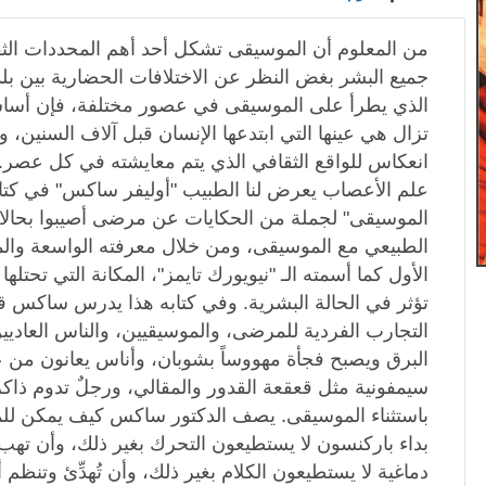
من المعلوم أن الموسيقى تشكل أحد أهم المحددات الثقا
جميع البشر بغض النظر عن الاختلافات الحضارية بين بلد
الذي يطرأ على الموسيقى في عصور مختلفة، فإن أساسيا
تزال هي عينها التي ابتدعها الإنسان قبل آلاف السنين، 
انعكاس للواقع الثقافي الذي يتم معايشته في كل ع
علم الأعصاب يعرض لنا الطبيب "أوليفر ساكس" في كتاب
الموسيقى" لجملة من الحكايات عن مرضى أصيبوا بحالا
الطبيعي مع الموسيقى، ومن خلال معرفته الواسعة و
الأول كما أسمته الـ "نيويورك تايمز"، المكانة التي تحتل
تؤثر في الحالة البشرية. وفي كتابه هذا يدرس ساكس 
التجارب الفردية للمرضى، والموسيقيين، والناس العاديي
البرق ويصبح فجأة مهووساً بشوبان، وأناس يعانون من 
سيمفونية مثل قعقعة القدور والمقالي، ورجلٌ تدوم ذاك
باستثناء الموسيقى. يصف الدكتور ساكس كيف يمكن ل
بداء باركنسون لا يستطيعون التحرك بغير ذلك، وأن ت
دماغية لا يستطيعون الكلام بغير ذلك، وأن تُهدِّئ وتنظم أ