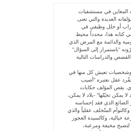
ب المعاين في مستشفيات
ؤلفاته العديدة والتي تعنى
طراب أو خلل وظيفي في
كتابه هذا، محدداً محيط
مية والدائمة مع المرض الذي
ّونه "باستمرار إلى السؤال"
 القصص والدراسات التالية
 وشخصيات تعيش كل منها في
تفّرد عقل نعتبره "أصيب
ادي. يقص المؤلف حكايات
 يمكن تخيّلها" -بلاد لا يمكن،
ّار الضائع الذي فقد إحساسه
لتوأم المتّخلف عقلياً والذي
عة خيالية، وكالسيدة العجوز
 لتصبح مخيفة ومرعبة،