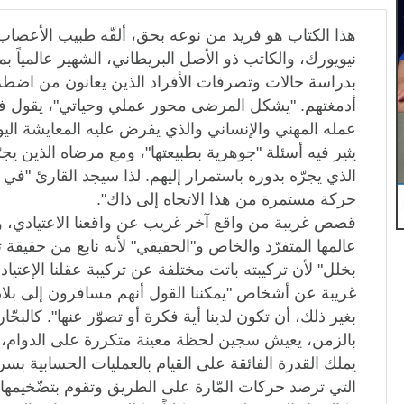
هذا الكتاب هو فريد من نوعه بحق، ألفّه طبيب الأعصا
نيويورك، والكاتب ذو الأصل البريطاني، الشهير عالمياً بم
بدراسة حالات وتصرفات الأفراد الذين يعانون من اض
أدمغتهم. "يشكل المرضى محور عملي وحياتي"، يقول في 
عمله المهني والإنساني والذي يفرض عليه المعايشة اليو
يثير فيه أسئلة "جوهرية بطبيعتها"، ومع مرضاه الذين يجر
الذي يجرّه بدوره باستمرار إليهم. لذا سيجد القارئ "في
حركة مستمرة من هذا الاتجاه إلى ذاك".
قصص غريبة من واقع آخر غريب عن واقعنا الاعتيادي،
عالمها المتفرّد والخاص و"الحقيقي" لأنه نابع من حقيقة 
بخلل" لأن تركيبته باتت مختلفة عن تركيبة عقلنا الإعتي
غريبة عن أشخاص "يمكننا القول أنهم مسافرون إلى بلاد لا
بغير ذلك، أن تكون لدينا أية فكرة أو تصوّر عنها". كالبح
بالزمن، يعيش سجين لحظة معينة متكررة على الدوام، وكا
يملك القدرة الفائقة على القيام بالعمليات الحسابية بسر
التي ترصد حركات المّارة على الطريق وتقوم بتضّخيمها