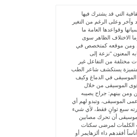
فية التي قد يشترك فيها
 وآخر وعلى الرغم من التغير
تها وقواعدها العامة ما
وما الاختلاف الظاهر سوى
صر. ومن موقعه كمتخصص في
ه المعنون "نزعة إلى
ت مختلفة من التفاعل غير
المتميزة يستكشف شاعر الطب
ها الموسيقى في الدماغ وكيف
قوى الموسيقى من خلال
ن ومن بينهم: جراح يصيبه
عمى الموسيقى، وتبدو لهم أي
رته سبع ثوانٍ فقط، لأي شيء
لموسيقى أن تحرك مصابين
هب الكلمات لمرضى سكتات
ناساً أفقدهم داء ألزهايمر أو