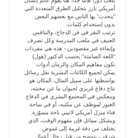
تلعب دوراً هاماً جداً. هنا يقوم عالم إنسان
أمريكي بارز بتحليل الطرق المتعددة التي
"يتحدث" بها الناس مع بعضهم البعض
بدون إستخدام كلمات.
ترتيب النقر في قن الدجاج، والتنافس
العنيف في ملعب المدرسة وكل تصرف
وإيماءة غير مقصودين - هذه هي مفردات
"اللغة الصامتة" بحسب الدكتور (هول)
تكون مفاهيم المكان والزمان أدوات
يمكن لجميع الكائنات البشرية نقل رسائل
بواسطتها على سبيل المثال، المكان هو
نتاج دفاع غريزي لحيوان ما عن مخبئه،
وينعكس في المجتمع البشري في الدفاع
الغيور لموظف عن مكتبه، أو في ساحة
فناء منزل أمريكي لاتيني باحة مسوّرة.
وبشكل مماثل فإن مفهوم الوقت، الذي
يختلف من دقة غربية إلى غموض
شرقي، يتوضح من قبل رجال أعمال