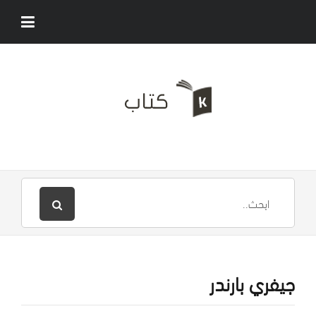
جيفري بارندر