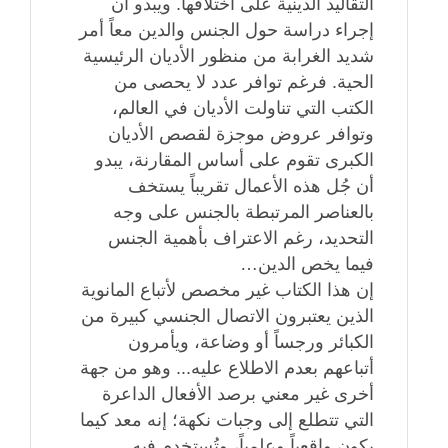
التقاليد الدينية على اختلافها. ويبدو أن
إجراء دراسة حول الجنس والدين معاً أمر
شديد الغرابة من منظور الأديان الرئيسية
الحية. فرغم توافر عدد لا يحصى من
الكتب التي تناولت الأديان في العالم،
وتوافر عروض موجزة لقصص الأديان
الكبرى تقوم على أساس المقارنة، يبدو
أن جُل هذه الأعمال تقريباً يستخف
بالعناصر المرتبطة بالجنس على وجه
التحديد، رغم الاعتراف بأهمية الجنس
فيما يخص الدين…
إن هذا الكتاب غير مخصص لأتباع المانوية
الذين يعتبرون الاتصال الجنسي كبيرة من
الكبائر ورجساً أو وضاعة، ويأمرون
أتباعهم بعدم الاطلاع عليه... وهو من جهة
أخرى غير معني برصد الأفعال الداعرة
التي تتطلع إلى وجبات نكهة؛ إنه معد كيما
يكون واقعياً وعلمياً، وتُستخدم فيه