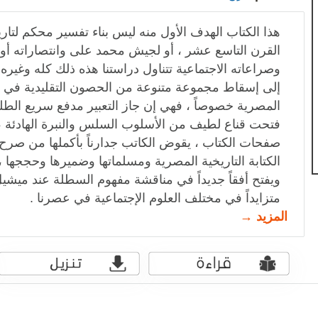
هذا الكتاب الهدف الأول منه ليس بناء تفسير محكم لت
القرن التاسع عشر ، أو لجيش محمد على وانتصاراته أو ح
وصراعاته الاجتماعية تتناول دراستنا هذه ذلك كله وغير
إلى إسقاط مجموعة متنوعة من الحصون التقليدية في تقالي
المصرية خصوصاً ، فهي إن جاز التعبير مدفع سريع الط
فتحت قناع لطيف من الأسلوب السلس والنبرة الهادئة ،
صفحات الكتاب ، يقوض الكاتب جدارناً بأكملها من صرح
الكتابة التاريخية المصرية ومسلماتها وضميرها وحججها ،
ويفتح أفقاً جديداً في مناقشة مفهوم السطلة عند ميشيل
متزايداً في مختلف العلوم الإجتماعية في عصرنا .
المزيد →