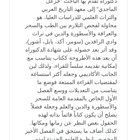
دكتوراه تقدم بها الباحث "خزعل
الماجدي" إلى معهد التاريخ العربي
والتراث العلمي للدراسات العليا، هو
محاولة لفحص التلازم بين الطب والسحر
والعرافة والأسطورة والدين في تراث
وادي الرافدين (سومر، أكد، بابل، آشور)،
وقد آثر بعد حصوله على شهادة الدكتوراه
أن يعد هذه الأطروحة ككتاب يتناسب مع
إمكانية تقديمه سلساً للقراء، ولذلك لين
الجانب الأكاديمي وجعله أكثر استساغة
لمقتضيات القراءة الممتعة فوضع ما
يتناسب من التعديلات ووسع الفصل
الأول الخاص بالمقدمة العامة للسحر
والأسطورة والدين والعلم وجعله فصلاً
يصلح أن يكون كتاباً قائماً بذاته لهذه
الحقول بغض النظر عن زمانها ومكانها.
كذلك أضاف ما يستحق في الفصل الأخير
المخصص لنظرة العلوم الحديثة لهذه