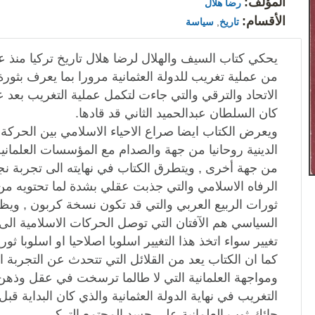
المؤلف:
رضا هلال
الأقسام:
تاريخ
,
سياسة
يحكي كتاب السيف والهلال لرضا هلال تاريخ تركيا منذ ع
من عملية تغريب للدولة العثمانية مرورا بما يعرف بثورة ت
الاتحاد والترقي والتي جاءت لتكمل عملية التغريب بعد عم
كان السلطان عبدالحميد الثاني قد قادها.
ويعرض الكتاب ايضا صراع الاحياء الاسلامي بين الحركة 
الدينية روحانيا من جهة والصدام مع المؤسسات العلما
من جهة أخرى , ويتطرق الكتاب في نهايته الى تجربة نج
الرفاه الاسلامي والتي جذبت عقلي بشدة لما تحتويه م
ثورات الربيع العربي والتي قد تكون نسخة كربون , ويظ
السياسي هم الآفتان التي توصل الحركات الاسلامية الى 
تغيير سواء اتخذ هذا التغيير اسلوبا اصلاحيا او اسلوبا ثوري
كما ان الكتاب يعد من القلائل التي تتحدث عن التجربة ا
ومواجهة العلمانية التي لا طالما ترسخت في عقل وذهن
التغريب في نهاية الدولة العثمانية والذي كان البداية قب
حائك ثوب العلمانية على جسد المجتمع التركي.